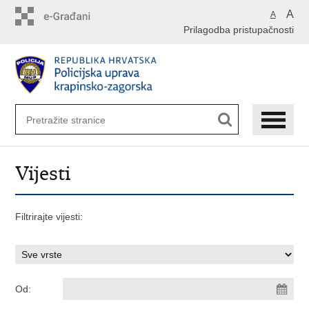
Preskoči
A
A
na
Prilagodba pristupačnosti
glavni
sadržaj
Vijesti
Filtrirajte vijesti:
Od: