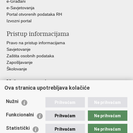
e-Građani
e-Savjetovanja
Portal otvorenih podataka RH
Izvozni portal
Pristup informacijama
Pravo na pristup informacijama
Savjetovanje
Zaštita osobnih podataka
Zapošljavanje
Školovanje
Važne poveznice
Ova stranica upotrebljava kolačiće
Ministarstvo unutarnjih poslova
Sindikati
Nužni
Prihvaćam
Ne prihvaćam
Udruge
Dom zdravlja MUP-a
Funkcionalni
Prihvaćam
Ne prihvaćam
Policijska akademija
Muzej policije
Statistički
Prihvaćam
Ne prihvaćam
Zaklada policijske solidarnosti