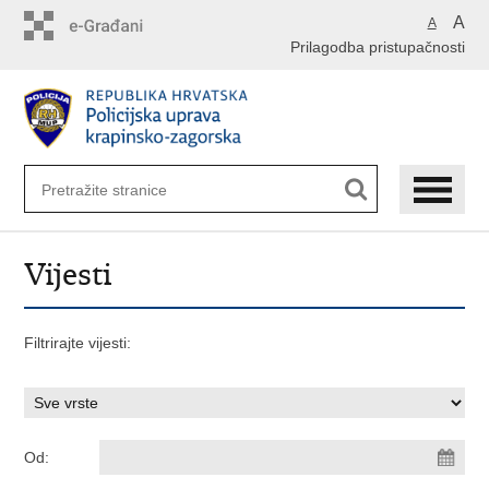
Preskoči
A
A
na
Prilagodba pristupačnosti
glavni
sadržaj
Vijesti
Filtrirajte vijesti:
Od: