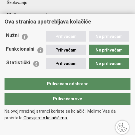
Školovanje
Važne poveznice
Ova stranica upotrebljava kolačiće
Ministarstvo unutarnjih poslova
Sindikati
Nužni
Prihvaćam
Ne prihvaćam
Udruge
Dom zdravlja MUP-a
Funkcionalni
Prihvaćam
Ne prihvaćam
Policijska akademija
Muzej policije
Statistički
Prihvaćam
Ne prihvaćam
Zaklada policijske solidarnosti
Centar za forenzična ispitivanja, istraživanja i vještačenja "Ivan
Vučetić"
Prihvaćam odabrane
Policijske uprave
Prihvaćam sve
Povratak na vrh
Na ovoj mrežnoj stranci koriste se kolačići. Molimo Vas da
Copyright © 2026 Policijska uprava krapinsko-zagorska.
Uvjeti
pročitate
Obavijest o kolačićima.
korištenja
.
Izjava o pristupačnosti
.