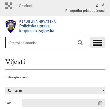
Preskoči
A
A
na
Prilagodba pristupačnosti
glavni
sadržaj
Vijesti
Filtrirajte vijesti:
Od: