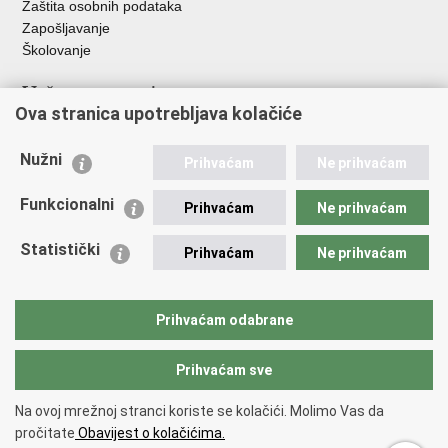
Zaštita osobnih podataka
Zapošljavanje
Školovanje
Važne poveznice
Ova stranica upotrebljava kolačiće
Ministarstvo unutarnjih poslova
Sindikati
Nužni
Prihvaćam
Ne prihvaćam
Udruge
Dom zdravlja MUP-a
Funkcionalni
Prihvaćam
Ne prihvaćam
Policijska akademija
Muzej policije
Statistički
Prihvaćam
Ne prihvaćam
Zaklada policijske solidarnosti
Centar za forenzična ispitivanja, istraživanja i vještačenja "Ivan
Vučetić"
Prihvaćam odabrane
Policijske uprave
Prihvaćam sve
Povratak na vrh
Na ovoj mrežnoj stranci koriste se kolačići. Molimo Vas da
Copyright © 2026 Policijska uprava krapinsko-zagorska.
Uvjeti
pročitate
Obavijest o kolačićima.
korištenja
.
Izjava o pristupačnosti
.