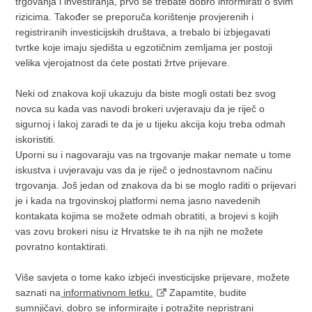
trgovanja i investiranja, prvo se trebate dobro informirati o svim
rizicima. Također se preporuča korištenje provjerenih i
registriranih investicijskih društava, a trebalo bi izbjegavati
tvrtke koje imaju sjedišta u egzotičnim zemljama jer postoji
velika vjerojatnost da ćete postati žrtve prijevare.
Neki od znakova koji ukazuju da biste mogli ostati bez svog
novca su kada vas navodi brokeri uvjeravaju da je riječ o
sigurnoj i lakoj zaradi te da je u tijeku akcija koju treba odmah
iskoristiti.
Uporni su i nagovaraju vas na trgovanje makar nemate u tome
iskustva i uvjeravaju vas da je riječ o jednostavnom načinu
trgovanja. Još jedan od znakova da bi se moglo raditi o prijevari
je i kada na trgovinskoj platformi nema jasno navedenih
kontakata kojima se možete odmah obratiti, a brojevi s kojih
vas zovu brokeri nisu iz Hrvatske te ih na njih ne možete
povratno kontaktirati.
Više savjeta o tome kako izbjeći investicijske prijevare, možete
saznati na
informativnom letku.
Zapamtite, budite
sumnjičavi, dobro se informirajte i potražite nepristrani