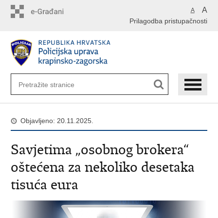
Preskoči
A
A
na
Prilagodba pristupačnosti
glavni
sadržaj
Objavljeno: 20.11.2025.
Savjetima „osobnog brokera“
oštećena za nekoliko desetaka
tisuća eura