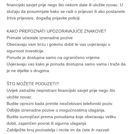
financijski savjet prije nego što nekom date ili uložite novac. U
slučaju da posumnjate kako se radi o prijevari ili ako postanete
žrtva prijevare, događaj prijavite policiji.
KAKO PREPOZNATI UPOZORAVAJUĆE ZNAKOVE?
Primate učestale iznenadne pozive.
Obećavaju vam brzu i golemu dobit te vas uvjeravaju u
sigurnost investicije.
Ponuda je dostupna samo na ograničeno vrijeme.
Uvjeravaju vas kako je ponuda dostupna samo vama i traže da
je ne dijelite s drugima.
ŠTO MOŽETE PODUZETI?
Uvijek zatražite nepristrani financijski savjet prije nego što
uložite novac.
Budite oprezni kada primite neočekivani telefonski poziv.
Odbijte iznenadne pozive o mogućnostima ulaganja.
Budite sumnjičavi prema ponudama koje obećavaju veliku
dobit, zajamčen povrat ili sigurna ulaganja.
Zabilježite broj pozivatelja i recite im da ćete ih nazvati