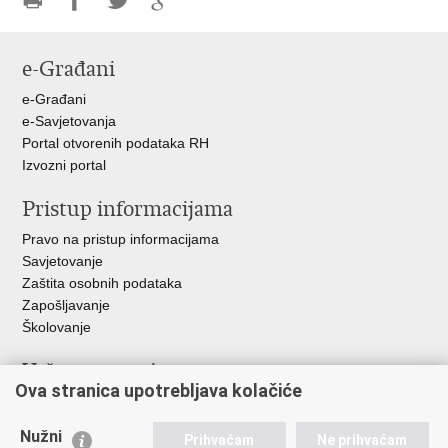
Ispiši
Podijeli
Podijeli
Podijeli
stranicu
na
na
na
e-Građani
Facebooku
Twitteru
Google
+
e-Građani
e-Savjetovanja
Portal otvorenih podataka RH
Izvozni portal
Pristup informacijama
Pravo na pristup informacijama
Savjetovanje
Zaštita osobnih podataka
Zapošljavanje
Školovanje
Važne poveznice
Ova stranica upotrebljava kolačiće
Ministarstvo unutarnjih poslova
Sindikati
Nužni
Prihvaćam
Ne prihvaćam
Udruge