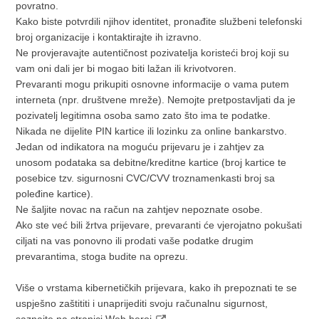
povratno.
Kako biste potvrdili njihov identitet, pronađite službeni telefonski
broj organizacije i kontaktirajte ih izravno.
Ne provjeravajte autentičnost pozivatelja koristeći broj koji su
vam oni dali jer bi mogao biti lažan ili krivotvoren.
Prevaranti mogu prikupiti osnovne informacije o vama putem
interneta (npr. društvene mreže). Nemojte pretpostavljati da je
pozivatelj legitimna osoba samo zato što ima te podatke.
Nikada ne dijelite PIN kartice ili lozinku za online bankarstvo.
Jedan od indikatora na moguću prijevaru je i zahtjev za
unosom podataka sa debitne/kreditne kartice (broj kartice te
posebice tzv. sigurnosni CVC/CVV troznamenkasti broj sa
poleđine kartice).
Ne šaljite novac na račun na zahtjev nepoznate osobe.
Ako ste već bili žrtva prijevare, prevaranti će vjerojatno pokušati
ciljati na vas ponovno ili prodati vaše podatke drugim
prevarantima, stoga budite na oprezu.
Više o vrstama kibernetičkih prijevara, kako ih prepoznati te se
uspješno zaštititi i unaprijediti svoju računalnu sigurnost,
saznajte na stranici
Web heroj
.