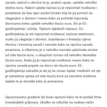
zaradu ulažući u dionice te je, prateći upute, uplatila nekoliko
stotina eura. Nakon uplate nazvao ju je nepoznati muškarac i
predstavio se kao njen osobni broker koji će joj pomoći sa
ulaganjem u dionice i naveo kako za početak trgovanja
dionicama treba uplatiti nekoliko tisuća eura, što je 61-
godišnjakinja i učinila. Tijekom sljedećih mjeseci, 61-
godišnjakinju je isti nepoznati muškarac nazivao telefonom,
nudio joj ulaganja u dionice, izvještavao o kretanju cijena
dionica i trenutnoj zaradi i navodio kako se njezina zarada
povećava, a oštećena je u nekoliko navrata uplaćivala iznose
od više tisuća eura, u ukupnom iznosu od nekoliko desetaka
tisuća eura. Kada joj je nepoznati muškarac naveo kako se
njezina zarada popela na skoro sto tisuća eura, 61-
godišnjakinja zatražila je da joj se novac isplati, međutim od nje
je zatražena uplata od više tisuća eura za navodne troškove
isplate te je shvatila kako je prevarena.
Upozoravamo građane da budu oprezni kako ne bi postali žrtve
investicijskih prijevara. Ukoliko se odlučite na ovakav način