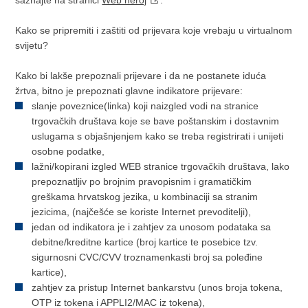
Kako se pripremiti i zaštiti od prijevara koje vrebaju u virtualnom
svijetu?
Kako bi lakše prepoznali prijevare i da ne postanete iduća
žrtva, bitno je prepoznati glavne indikatore prijevare:
slanje poveznice(linka) koji naizgled vodi na stranice
trgovačkih društava koje se bave poštanskim i dostavnim
uslugama s objašnjenjem kako se treba registrirati i unijeti
osobne podatke,
lažni/kopirani izgled WEB stranice trgovačkih društava, lako
prepoznatljiv po brojnim pravopisnim i gramatičkim
greškama hrvatskog jezika, u kombinaciji sa stranim
jezicima, (najčešće se koriste Internet prevoditelji),
jedan od indikatora je i zahtjev za unosom podataka sa
debitne/kreditne kartice (broj kartice te posebice tzv.
sigurnosni CVC/CVV troznamenkasti broj sa poleđine
kartice),
zahtjev za pristup Internet bankarstvu (unos broja tokena,
OTP iz tokena i APPLI2/MAC iz tokena),