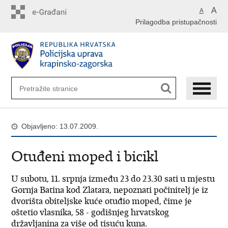
Preskoči
A
A
na
Prilagodba pristupačnosti
glavni
sadržaj
Objavljeno: 13.07.2009.
Otuđeni moped i bicikl
U subotu, 11. srpnja između 23 do 23.30 sati u mjestu
Gornja Batina kod Zlatara, nepoznati počinitelj je iz
dvorišta obiteljske kuće otuđio moped, čime je
oštetio vlasnika, 58 - godišnjeg hrvatskog
državljanina za više od tisuću kuna.