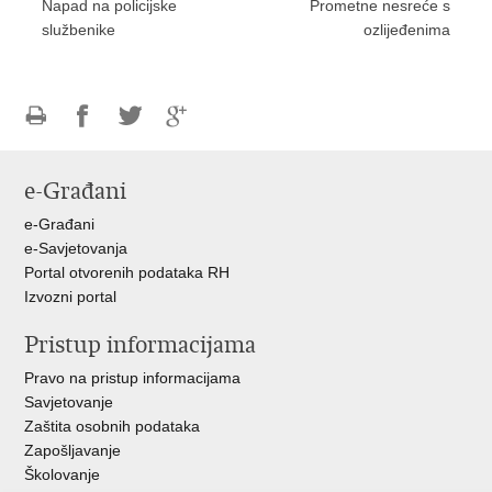
Napad na policijske
Prometne nesreće s
službenike
ozlijeđenima
Ispiši
Podijeli
Podijeli
Podijeli
stranicu
na
na
na
e-Građani
Facebooku
Twitteru
Google
+
e-Građani
e-Savjetovanja
Portal otvorenih podataka RH
Izvozni portal
Pristup informacijama
Pravo na pristup informacijama
Savjetovanje
Zaštita osobnih podataka
Zapošljavanje
Školovanje