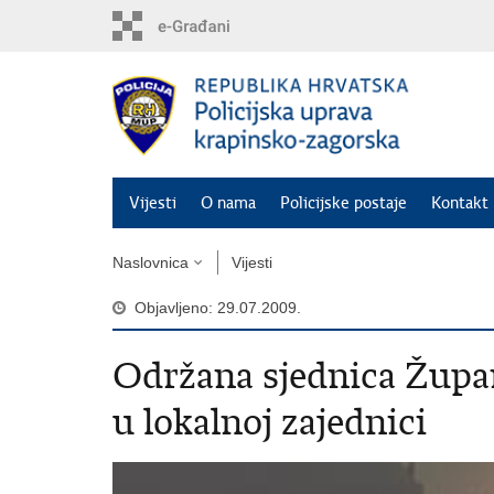
Preskoči
na
glavni
sadržaj
Vijesti
O nama
Policijske postaje
Kontakt 
Naslovnica
Vijesti
Objavljeno: 29.07.2009.
Održana sjednica Župan
u lokalnoj zajednici