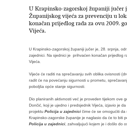
U Krapinsko-zagorskoj županiji jučer j
Županijskog vijeća za prevenciju u loka
konačan prijedlog rada za ovu 2009. go
Vijeća.
U Krapinsko-zagorskoj županiji jučer je, 28. srpnja, od
zajednici. Na sjednici je prihvaćen konačan prijedlog r
Vijeća.
Vijeće će raditi na sprečavanju svih oblika ovisnosti (dr
radit će na povećanju sigurnosti u prometu, sprečavanje 
poboljša opće stanje sigurnosti.
Dio planiranih aktivnosti već je proveden tijekom ove
Dončić, koji je ujedno i predsjednik Vijeća, izjavio je
projektu
Policija
u zajednici
čime će se omogućiti da s
Krapinsko-zagorske županije je naglasio da će to biti
Policija
u zajednici
, zahvaljujući kojem je i došlo do 