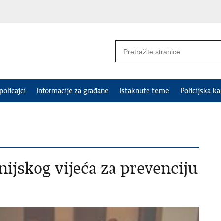
policajci
Informacije za građane
Istaknute teme
Policijska ka
ijskog vijeća za prevenciju