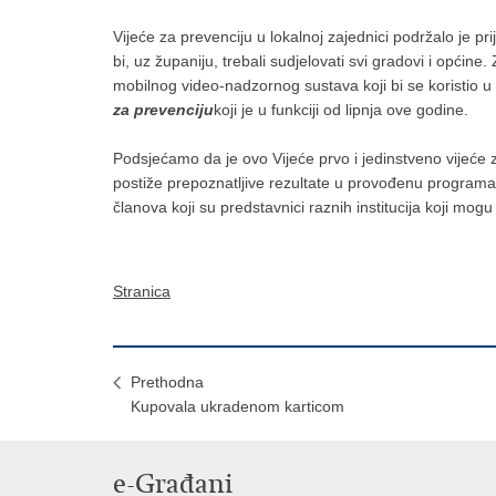
Vijeće za prevenciju u lokalnoj zajednici podržalo je p
bi, uz županiju, trebali sudjelovati svi gradovi i općin
mobilnog video-nadzornog sustava koji bi se koristio u
za prevenciju
koji je u funkciji od lipnja ove godine.
Podsjećamo da je ovo Vijeće prvo i jedinstveno vijeće 
postiže prepoznatljive rezultate u provođenu programa
članova koji su predstavnici raznih institucija koji mog
Stranica
Prethodna
Kupovala ukradenom karticom
e-Građani