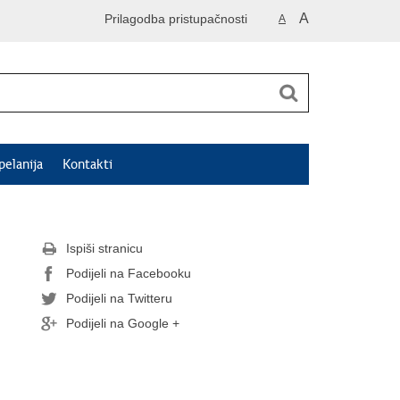
A
Prilagodba pristupačnosti
A
pelanija
Kontakti
Ispiši stranicu
Podijeli na Facebooku
Podijeli na Twitteru
Podijeli na Google +