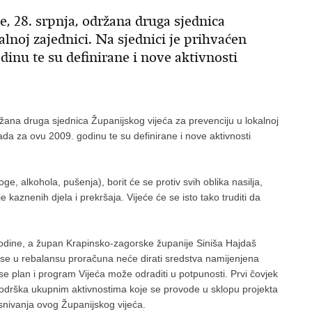
e, 28. srpnja, održana druga sjednica
lnoj zajednici. Na sjednici je prihvaćen
dinu te su definirane i nove aktivnosti
ržana druga sjednica Županijskog vijeća za prevenciju u lokalnoj
ada za ovu 2009. godinu te su definirane i nove aktivnosti
oge, alkohola, pušenja), borit će se protiv svih oblika nasilja,
kaznenih djela i prekršaja. Vijeće će se isto tako truditi da
 godine, a župan Krapinsko-zagorske županije Siniša Hajdaš
 da se u rebalansu proračuna neće dirati sredstva namijenjena
e plan i program Vijeća može odraditi u potpunosti. Prvi čovjek
 podrška ukupnim aktivnostima koje se provode u sklopu projekta
osnivanja ovog Županijskog vijeća.