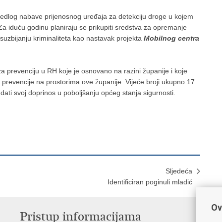
rijedlog nabave prijenosnog uređaja za detekciju droge u kojem
e. Za iduću godinu planiraju se prikupiti sredstva za opremanje
 suzbijanju kriminaliteta kao nastavak projekta
Mobilnog centra
za prevenciju u RH koje je osnovano na razini županije i koje
 prevencije na prostorima ove županije. Vijeće broji ukupno 17
u dati svoj doprinos u poboljšanju općeg stanja sigurnosti.
Sljedeća
Identificiran poginuli mladić
Ov
Pristup informacijama
V