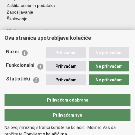
Zaštita osobnih podataka
Zapošljavanje
Školovanje
Važne poveznice
Ova stranica upotrebljava kolačiće
Ministarstvo unutarnjih poslova
Sindikati
Nužni
Prihvaćam
Ne prihvaćam
Udruge
Dom zdravlja MUP-a
Funkcionalni
Prihvaćam
Ne prihvaćam
Policijska akademija
Muzej policije
Statistički
Prihvaćam
Ne prihvaćam
Zaklada policijske solidarnosti
Centar za forenzična ispitivanja, istraživanja i vještačenja "Ivan
Vučetić"
Prihvaćam odabrane
Policijske uprave
Prihvaćam sve
Povratak na vrh
Na ovoj mrežnoj stranci koriste se kolačići. Molimo Vas da
Copyright © 2026 Policijska uprava krapinsko-zagorska.
Uvjeti
pročitate
Obavijest o kolačićima.