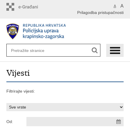
Preskoči
A
A
na
Prilagodba pristupačnosti
glavni
sadržaj
Vijesti
Filtrirajte vijesti:
Od: