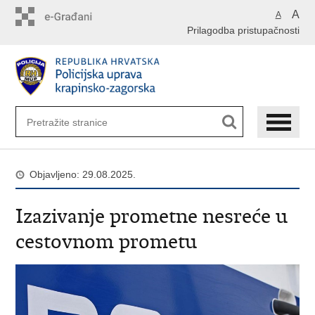
Preskoči
A
A
na
Prilagodba pristupačnosti
glavni
sadržaj
Objavljeno: 29.08.2025.
Izazivanje prometne nesreće u
cestovnom prometu