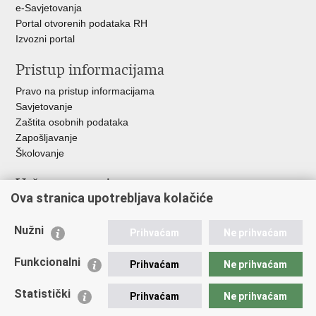
e-Savjetovanja
Portal otvorenih podataka RH
Izvozni portal
Pristup informacijama
Pravo na pristup informacijama
Savjetovanje
Zaštita osobnih podataka
Zapošljavanje
Školovanje
Važne poveznice
Ova stranica upotrebljava kolačiće
Ministarstvo unutarnjih poslova
Sindikati
Nužni
Prihvaćam
Ne prihvaćam
Udruge
Dom zdravlja MUP-a
Funkcionalni
Prihvaćam
Ne prihvaćam
Policijska akademija
Muzej policije
Statistički
Prihvaćam
Ne prihvaćam
Zaklada policijske solidarnosti
Centar za forenzična ispitivanja, istraživanja i vještačenja "Ivan