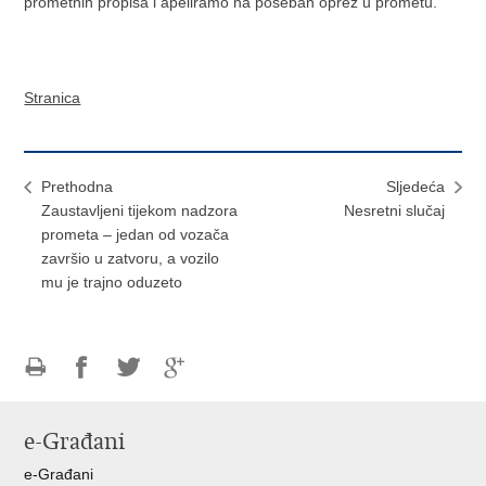
prometnih propisa i apeliramo na poseban oprez u prometu.
Stranica
Prethodna
Sljedeća
Zaustavljeni tijekom nadzora
Nesretni slučaj
prometa – jedan od vozača
završio u zatvoru, a vozilo
mu je trajno oduzeto
Ispiši
Podijeli
Podijeli
Podijeli
stranicu
na
na
na
e-Građani
Facebooku
Twitteru
Google
+
e-Građani