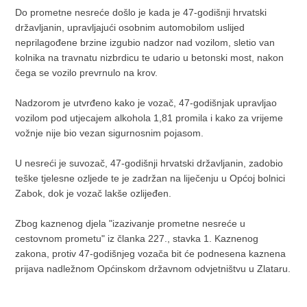
Do prometne nesreće došlo je kada je 47-godišnji hrvatski
državljanin, upravljajući osobnim automobilom uslijed
neprilagođene brzine izgubio nadzor nad vozilom, sletio van
kolnika na travnatu nizbrdicu te udario u betonski most, nakon
čega se vozilo prevrnulo na krov.
Nadzorom je utvrđeno kako je vozač, 47-godišnjak upravljao
vozilom pod utjecajem alkohola 1,81 promila i kako za vrijeme
vožnje nije bio vezan sigurnosnim pojasom.
U nesreći je suvozač, 47-godišnji hrvatski državljanin, zadobio
teške tjelesne ozljede te je zadržan na liječenju u Općoj bolnici
Zabok, dok je vozač lakše ozlijeđen.
Zbog kaznenog djela "izazivanje prometne nesreće u
cestovnom prometu" iz članka 227., stavka 1. Kaznenog
zakona, protiv 47-godišnjeg vozača bit će podnesena kaznena
prijava nadležnom Općinskom državnom odvjetništvu u Zlataru.