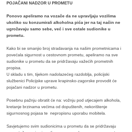
POJAČANI NADZOR U PROMETU
Ponovo apeliramo na vozače da ne upravljaju vozilima
ukoliko su konzumirali alkoholna pića jer na taj način ne
ugrožavaju samo sebe, već i sve ostale sudionike u
prometu.
Kako bi se smanjio broj stradavanja na našim prometnicama i
povećala sigurnost u cestovnom prometu, apeliramo na sve
sudionike u prometu da se pridržavaju važećih prometnih
propisa.
U skladu s tim, tijekom nadolazećeg razdoblja, policijski
službenici Policijske uprave krapinsko-zagorske provodit će
pojačani nadzor u prometu.
Posebnu pažnju obratit će na: vožnju pod utjecajem alkohola,
kretanje brzinama većima od dopuštenih, nekorištenje
sigurnosnog pojasa te nepropisnu uporabu mobitela.
Savjetujemo svim sudionicima u prometu da se pridržavaju