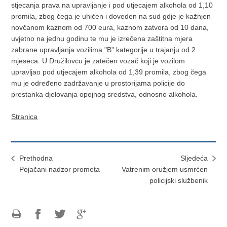
stjecanja prava na upravljanje i pod utjecajem alkohola od 1,10
promila, zbog čega je uhićen i doveden na sud gdje je kažnjen
novčanom kaznom od 700 eura, kaznom zatvora od 10 dana,
uvjetno na jednu godinu te mu je izrečena zaštitna mjera
zabrane upravljanja vozilima "B" kategorije u trajanju od 2
mjeseca. U Družilovcu je zatečen vozač koji je vozilom
upravljao pod utjecajem alkohola od 1,39 promila, zbog čega
mu je određeno zadržavanje u prostorijama policije do
prestanka djelovanja opojnog sredstva, odnosno alkohola.
Stranica
Prethodna
Sljedeća
Pojačani nadzor prometa
Vatrenim oružjem usmrćen
policijski službenik
Ispiši
Podijeli
Podijeli
Podijeli