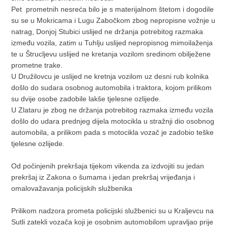
Pet prometnih nesreća bilo je s materijalnom štetom i dogodile
su se u Mokricama i Lugu Zabočkom zbog nepropisne vožnje u
natrag, Donjoj Stubici uslijed ne držanja potrebitog razmaka
između vozila, zatim u Tuhlju uslijed nepropisnog mimoilaženja
te u Štrucljevu uslijed ne kretanja vozilom sredinom obilježene
prometne trake.
U Družilovcu je uslijed ne kretnja vozilom uz desni rub kolnika
došlo do sudara osobnog automobila i traktora, kojom prilikom
su dvije osobe zadobile lakše tjelesne ozlijede.
U Zlataru je zbog ne držanja potrebitog razmaka između vozila
došlo do udara prednjeg dijela motocikla u stražnji dio osobnog
automobila, a prilikom pada s motocikla vozač je zadobio teške
tjelesne ozlijede.
Od počinjenih prekršaja tijekom vikenda za izdvojiti su jedan
prekršaj iz Zakona o šumama i jedan prekršaj vrijeđanja i
omalovažavanja policijskih službenika
Prilikom nadzora prometa policijski službenici su u Kraljevcu na
Sutli zatekli vozača koji je osobnim automobilom upravljao prije