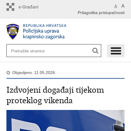
Preskoči
A
A
na
Prilagodba pristupačnosti
glavni
sadržaj
Objavljeno: 11.05.2026.
Izdvojeni događaji tijekom
proteklog vikenda