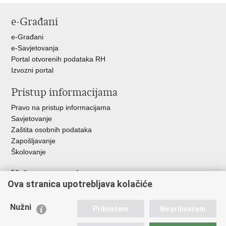
stranicu
na
na
na
e-Građani
Facebooku
Twitteru
Google
+
e-Građani
e-Savjetovanja
Portal otvorenih podataka RH
Izvozni portal
Pristup informacijama
Pravo na pristup informacijama
Savjetovanje
Zaštita osobnih podataka
Zapošljavanje
Školovanje
Važne poveznice
Ova stranica upotrebljava kolačiće
Ministarstvo unutarnjih poslova
Sindikati
Nužni
Prihvaćam
Ne prihvaćam
Udruge
Dom zdravlja MUP-a