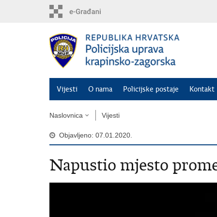
Preskoči
na
glavni
sadržaj
Vijesti
O nama
Policijske postaje
Kontakt 
Naslovnica
Vijesti
Objavljeno: 07.01.2020.
Napustio mjesto prome