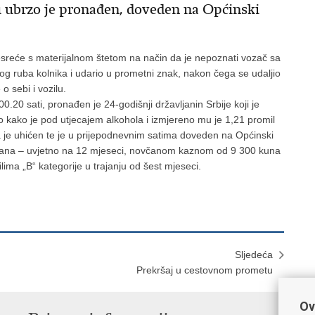
u ubrzo je pronađen, doveden na Općinski
nesreće s materijalnom štetom na način da je nepoznati vozač sa
g ruba kolnika i udario u prometni znak, nakon čega se udaljio
 sebi i vozilu.
0.20 sati, pronađen je 24-godišnji državljanin Srbije koji je
o kako je pod utjecajem alkohola i izmjereno mu je 1,21 promil
je uhićen te je u prijepodnevnim satima doveden na Općinski
 dana – uvjetno na 12 mjeseci, novčanom kaznom od 9 300 kuna
ima „B“ kategorije u trajanju od šest mjeseci.
Sljedeća
Prekršaj u cestovnom prometu
Ov