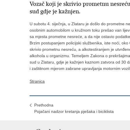
Vozač koji je skrivio prometnu nesreć
sud gdje je kažnjen.
U subotu 4. siječnja, u Zlataru je došlo do prometne 
osobnim automobilom u kružnom toku prešao van lijevo
sa mjesta prometne nesreće, a da nije ostavio podatke o
Brzim postupanjem policijski službenika, iste noći, oko 0
skrivio prometnu nesreću, a alkotestiranjem je utvrđen
alkohola u organizmu. Temeljem Zakona o prekršajima 
sud u Zlataru, gdje je kažnjen kaznom zatvora od 30
i zaštitnom mjerom zabrane upravljanja motornim vozilil
Stranica
Prethodna
Pojačani nadzor kretanja pješaka i biciklista