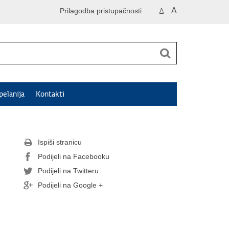
A
Prilagodba pristupačnosti
A
pelanija
Kontakti
Ispiši stranicu
Podijeli na Facebooku
Podijeli na Twitteru
Podijeli na Google +