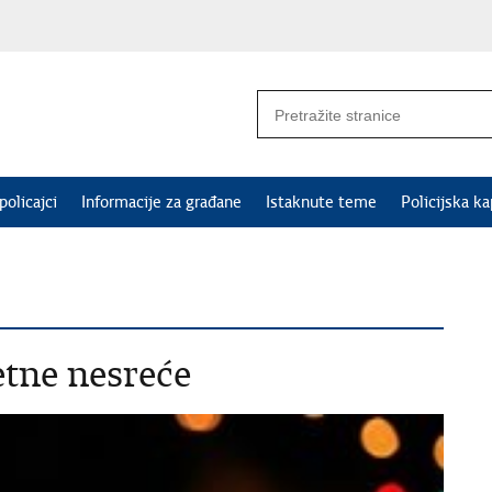
policajci
Informacije za građane
Istaknute teme
Policijska ka
tne nesreće