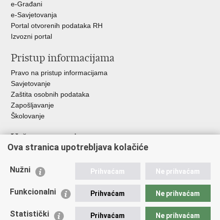
e-Građani
e-Savjetovanja
Portal otvorenih podataka RH
Izvozni portal
Pristup informacijama
Pravo na pristup informacijama
Savjetovanje
Zaštita osobnih podataka
Zapošljavanje
Školovanje
Važne poveznice
Ova stranica upotrebljava kolačiće
Ministarstvo unutarnjih poslova
Sindikati
Nužni
Prihvaćam
Ne prihvaćam
Udruge
Dom zdravlja MUP-a
Funkcionalni
Prihvaćam
Ne prihvaćam
Policijska akademija
Muzej policije
Statistički
Prihvaćam
Ne prihvaćam
Zaklada policijske solidarnosti