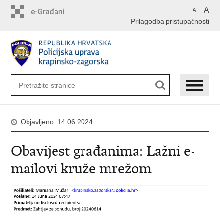
Preskoči
A
A
na
Prilagodba pristupačnosti
glavni
sadržaj
Objavljeno: 14.06.2024.
Obavijest građanima: Lažni e-
mailovi kruže mrežom