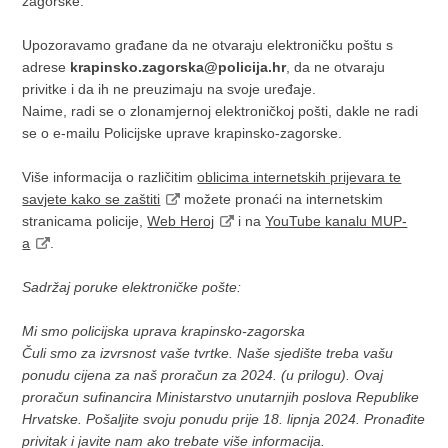
zagorske.
Upozoravamo građane da ne otvaraju elektroničku poštu s
adrese
krapinsko.zagorska@policija.hr
, da ne otvaraju
privitke i da ih ne preuzimaju na svoje uređaje.
Naime, radi se o zlonamjernoj elektroničkoj pošti, dakle ne radi
se o e-mailu Policijske uprave krapinsko-zagorske.
Više informacija o različitim
oblicima internetskih prijevara te
savjete kako se zaštiti
možete pronaći na internetskim
stranicama policije,
Web Heroj
i na
YouTube kanalu MUP-
a
.
Sadržaj poruke elektroničke pošte:
Mi smo policijska uprava krapinsko-zagorska
Čuli smo za izvrsnost vaše tvrtke. Naše sjedište treba vašu
ponudu cijena za naš proračun za 2024. (u prilogu). Ovaj
proračun sufinancira Ministarstvo unutarnjih poslova Republike
Hrvatske. Pošaljite svoju ponudu prije 18. lipnja 2024. Pronađite
privitak i javite nam ako trebate više informacija.