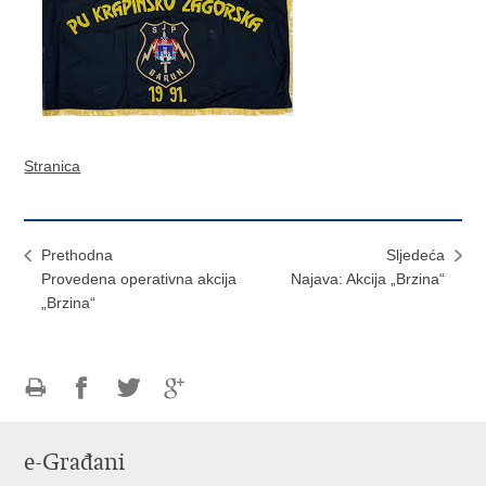
Stranica
Prethodna
Sljedeća
Provedena operativna akcija
Najava: Akcija „Brzina“
„Brzina“
Ispiši
Podijeli
Podijeli
Podijeli
stranicu
na
na
na
e-Građani
Facebooku
Twitteru
Google
+