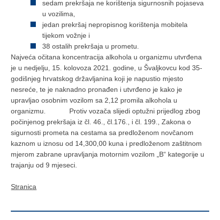
sedam prekršaja ne korištenja sigurnosnih pojaseva
u vozilima,
jedan prekršaj nepropisnog korištenja mobitela
tijekom vožnje i
38 ostalih prekršaja u prometu.
Najveća očitana koncentracija alkohola u organizmu utvrđena
je u nedjelju, 15. kolovoza 2021. godine, u Švaljkovcu kod 35-
godišnjeg hrvatskog državljanina koji je napustio mjesto
nesreće, te je naknadno pronađen i utvrđeno je kako je
upravljao osobnim vozilom sa 2,12 promila alkohola u
organizmu. Protiv vozača slijedi optužni prijedlog zbog
počinjenog prekršaja iz čl. 46., čl.176., i čl. 199., Zakona o
sigurnosti prometa na cestama sa predloženom novčanom
kaznom u iznosu od 14,300,00 kuna i predloženom zaštitnom
mjerom zabrane upravljanja motornim vozilom „B“ kategorije u
trajanju od 9 mjeseci.
Stranica