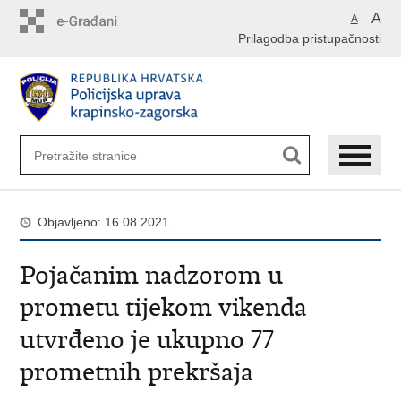
Preskoči
A
A
na
Prilagodba pristupačnosti
glavni
sadržaj
Objavljeno: 16.08.2021.
Pojačanim nadzorom u
prometu tijekom vikenda
utvrđeno je ukupno 77
prometnih prekršaja