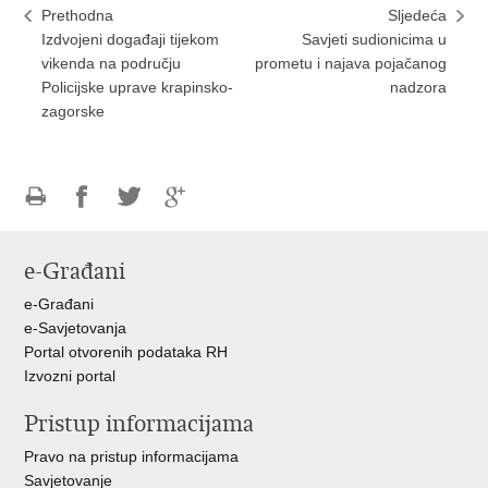
Prethodna
Sljedeća
Izdvojeni događaji tijekom
Savjeti sudionicima u
vikenda na području
prometu i najava pojačanog
Policijske uprave krapinsko-
nadzora
zagorske
Ispiši
Podijeli
Podijeli
Podijeli
stranicu
na
na
na
e-Građani
Facebooku
Twitteru
Google
+
e-Građani
e-Savjetovanja
Portal otvorenih podataka RH
Izvozni portal
Pristup informacijama
Pravo na pristup informacijama
Savjetovanje