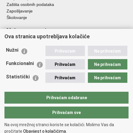
Zaštita osobnih podataka
Zapošljavanje
Školovanje
Važne poveznice
Ova stranica upotrebljava kolačiće
Ministarstvo unutarnjih poslova
Sindikati
Nužni
Prihvaćam
Ne prihvaćam
Udruge
Dom zdravlja MUP-a
Funkcionalni
Prihvaćam
Ne prihvaćam
Policijska akademija
Muzej policije
Statistički
Prihvaćam
Ne prihvaćam
Zaklada policijske solidarnosti
Centar za forenzična ispitivanja, istraživanja i vještačenja "Ivan
Vučetić"
Prihvaćam odabrane
Policijske uprave
Prihvaćam sve
Povratak na vrh
Na ovoj mrežnoj stranci koriste se kolačići. Molimo Vas da
Copyright © 2026 Policijska uprava krapinsko-zagorska.
Uvjeti
pročitate
Obavijest o kolačićima.