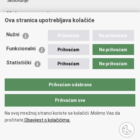
Školovanje
Važne poveznice
Ova stranica upotrebljava kolačiće
Ministarstvo unutarnjih poslova
Sindikati
Nužni
Prihvaćam
Ne prihvaćam
Udruge
Dom zdravlja MUP-a
Funkcionalni
Prihvaćam
Ne prihvaćam
Policijska akademija
Muzej policije
Statistički
Prihvaćam
Ne prihvaćam
Zaklada policijske solidarnosti
Centar za forenzična ispitivanja, istraživanja i vještačenja "Ivan
Vučetić"
Prihvaćam odabrane
Policijske uprave
Prihvaćam sve
Povratak na vrh
Na ovoj mrežnoj stranci koriste se kolačići. Molimo Vas da
Copyright © 2026 Policijska uprava krapinsko-zagorska.
Uvjeti
pročitate
Obavijest o kolačićima.
korištenja
.
Izjava o pristupačnosti
.