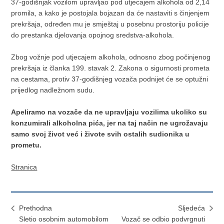
37-godišnjak vozilom upravljao pod utjecajem alkohola od 2,14
promila, a kako je postojala bojazan da će nastaviti s činjenjem
prekršaja, određen mu je smještaj u posebnu prostoriju policije
do prestanka djelovanja opojnog sredstva-alkohola.
Zbog vožnje pod utjecajem alkohola, odnosno zbog počinjenog
prekršaja iz članka 199. stavak 2. Zakona o sigurnosti prometa
na cestama, protiv 37-godišnjeg vozača podnijet će se optužni
prijedlog nadležnom sudu.
Apeliramo na vozače da ne upravljaju vozilima ukoliko su
konzumirali alkoholna pića, jer na taj način ne ugrožavaju
samo svoj život već i živote svih ostalih sudionika u
prometu.
Stranica
Prethodna
Sljedeća
Sletio osobnim automobilom
Vozač se odbio podvrgnuti