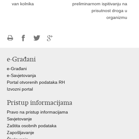
van kolnika
preliminarnom ispitivanju na
prisutnost droga u
organizmu
Ispiši
Podijeli
Podijeli
Podijeli
stranicu
na
na
na
e-Građani
Facebooku
Twitteru
Google
+
e-Građani
e-Savjetovanja
Portal otvorenih podataka RH
Izvozni portal
Pristup informacijama
Pravo na pristup informacijama
Savjetovanje
Zaštita osobnih podataka
Zapošljavanje