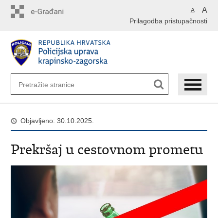
Preskoči
A
A
na
Prilagodba pristupačnosti
glavni
sadržaj
Objavljeno: 30.10.2025.
Prekršaj u cestovnom prometu