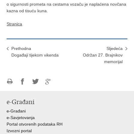
o sigurnosti prometa na cestama vozaču je naplaćena novčana
kazna od tisuću kuna.
Stranica
Prethodna
Sljedeća
Događaji tijekom vikenda
Održan 27. Brajnikov
memorijal
Ispiši
Podijeli
Podijeli
Podijeli
stranicu
na
na
na
e-Građani
Facebooku
Twitteru
Google
+
e-Građani
e-Savjetovanja
Portal otvorenih podataka RH
Izvozni portal