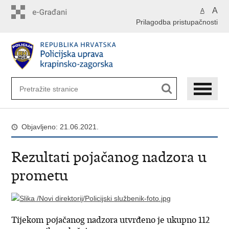
Preskoči
A
A
na
Prilagodba pristupačnosti
glavni
sadržaj
Objavljeno: 21.06.2021.
Rezultati pojačanog nadzora u
prometu
Tijekom pojačanog nadzora utvrđeno je ukupno 112