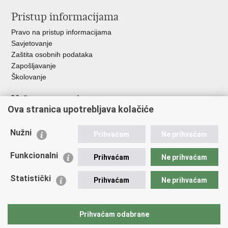
Pristup informacijama
Pravo na pristup informacijama
Savjetovanje
Zaštita osobnih podataka
Zapošljavanje
Školovanje
Važne poveznice
Ova stranica upotrebljava kolačiće
Ministarstvo unutarnjih poslova
Sindikati
Nužni
Prihvaćam
Ne prihvaćam
Udruge
Dom zdravlja MUP-a
Funkcionalni
Prihvaćam
Ne prihvaćam
Policijska akademija
Muzej policije
Statistički
Prihvaćam
Ne prihvaćam
Zaklada policijske solidarnosti
Centar za forenzična ispitivanja, istraživanja i vještačenja "Ivan
Vučetić"
Prihvaćam odabrane
Policijske uprave