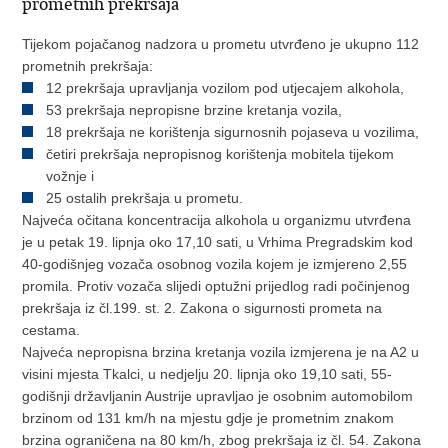
prometnih prekršaja
Tijekom pojačanog nadzora u prometu utvrđeno je ukupno 112
prometnih prekršaja:
12 prekršaja upravljanja vozilom pod utjecajem alkohola,
53 prekršaja nepropisne brzine kretanja vozila,
18 prekršaja ne korištenja sigurnosnih pojaseva u vozilima,
četiri prekršaja nepropisnog korištenja mobitela tijekom
vožnje i
25 ostalih prekršaja u prometu.
Najveća očitana koncentracija alkohola u organizmu utvrđena
je u petak 19. lipnja oko 17,10 sati, u Vrhima Pregradskim kod
40-godišnjeg vozača osobnog vozila kojem je izmjereno 2,55
promila. Protiv vozača slijedi optužni prijedlog radi počinjenog
prekršaja iz čl.199. st. 2. Zakona o sigurnosti prometa na
cestama.
Najveća nepropisna brzina kretanja vozila izmjerena je na A2 u
visini mjesta Tkalci, u nedjelju 20. lipnja oko 19,10 sati, 55-
godišnji državljanin Austrije upravljao je osobnim automobilom
brzinom od 131 km/h na mjestu gdje je prometnim znakom
brzina ograničena na 80 km/h, zbog prekršaja iz čl. 54. Zakona