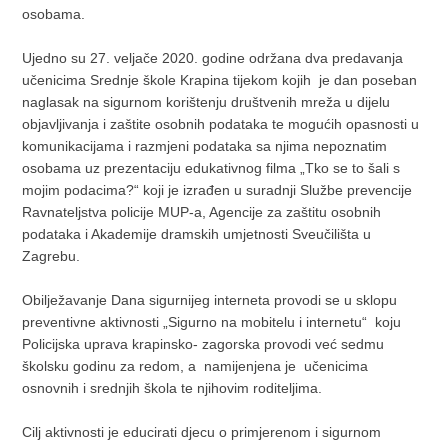
osobama.
Ujedno su 27. veljače 2020. godine održana dva predavanja
učenicima Srednje škole Krapina tijekom kojih je dan poseban
naglasak na sigurnom korištenju društvenih mreža u dijelu
objavljivanja i zaštite osobnih podataka te mogućih opasnosti u
komunikacijama i razmjeni podataka sa njima nepoznatim
osobama uz prezentaciju edukativnog filma „Tko se to šali s
mojim podacima?“ koji je izrađen u suradnji Službe prevencije
Ravnateljstva policije MUP-a, Agencije za zaštitu osobnih
podataka i Akademije dramskih umjetnosti Sveučilišta u
Zagrebu.
Obilježavanje Dana sigurnijeg interneta provodi se u sklopu
preventivne aktivnosti „Sigurno na mobitelu i internetu“ koju
Policijska uprava krapinsko- zagorska provodi već sedmu
školsku godinu za redom, a namijenjena je učenicima
osnovnih i srednjih škola te njihovim roditeljima.
Cilj aktivnosti je educirati djecu o primjerenom i sigurnom