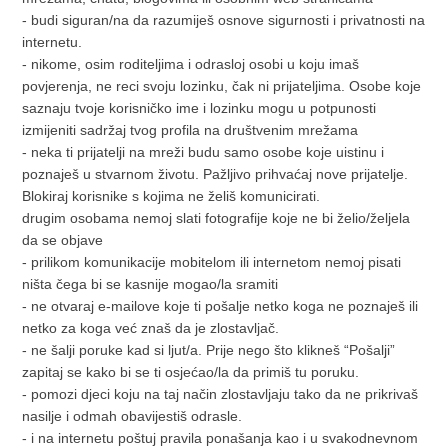
- budi siguran/na da razumiješ osnove sigurnosti i privatnosti na
internetu.
- nikome, osim roditeljima i odrasloj osobi u koju imaš
povjerenja, ne reci svoju lozinku, čak ni prijateljima. Osobe koje
saznaju tvoje korisničko ime i lozinku mogu u potpunosti
izmijeniti sadržaj tvog profila na društvenim mrežama
- neka ti prijatelji na mreži budu samo osobe koje uistinu i
poznaješ u stvarnom životu. Pažljivo prihvaćaj nove prijatelje.
Blokiraj korisnike s kojima ne želiš komunicirati.
drugim osobama nemoj slati fotografije koje ne bi želio/željela
da se objave
- prilikom komunikacije mobitelom ili internetom nemoj pisati
ništa čega bi se kasnije mogao/la sramiti
- ne otvaraj e-mailove koje ti pošalje netko koga ne poznaješ ili
netko za koga već znaš da je zlostavljač.
- ne šalji poruke kad si ljut/a. Prije nego što klikneš “Pošalji”
zapitaj se kako bi se ti osjećao/la da primiš tu poruku.
- pomozi djeci koju na taj način zlostavljaju tako da ne prikrivaš
nasilje i odmah obavijestiš odrasle.
- i na internetu poštuj pravila ponašanja kao i u svakodnevnom