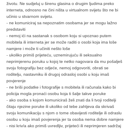
životu. Ne sudjeluj u širenu glasina o drugim ljudima preko
interneta, odnosno ne čini ništa u virtualnom svijetu što ne bi
učinio u stvarnom svijetu.
- ne komuniciraj sa nepoznatim osobama jer se mogu lažno
predstaviti
- nemoj ići na sastanak s osobom koju si upoznao putem
mobitela ili interneta jer se može raditi o osobi koja ima loše
namjere i može ti učiniti nešto loše
- ukoliko primiš prijeteću, uznemirujuću ili seksualno
neprimjerenu poruku u kojoj te netko nagovara da mu pošalješ
svoju fotografiju bez odjeće, nemoj odgovoriti, obrati se
roditelju, nastavniku ili drugoj odrasloj osobi u koju imaš
povjerenje
- ne briši podatke i fotografije s mobitela ili računala kako bi
policija mogla pronaći osobu koja ti šalje takve poruke
- ako osoba s kojom komuniciraš želi znati da li tvoji roditelji
čitaju njezine poruke ili ukoliko od tebe zahtjeva da skrivaš
svoju komunikaciju s njom o tome obavijesti roditelje ili odraslu
osobu u koju imaš povjerenja jer ta osoba nema dobre namjere
- nisi kriv/a ako primiš uvredljiv, prijeteći ili neprimjeren sadržaj