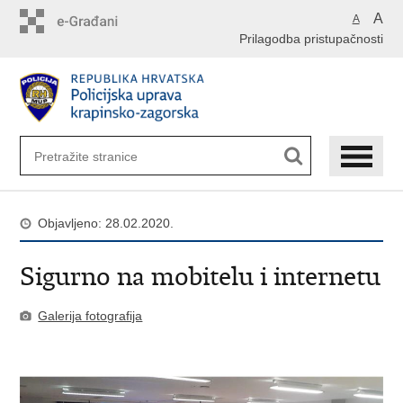
Preskoči
A
A
na
Prilagodba pristupačnosti
glavni
sadržaj
Objavljeno: 28.02.2020.
Sigurno na mobitelu i internetu
Galerija fotografija