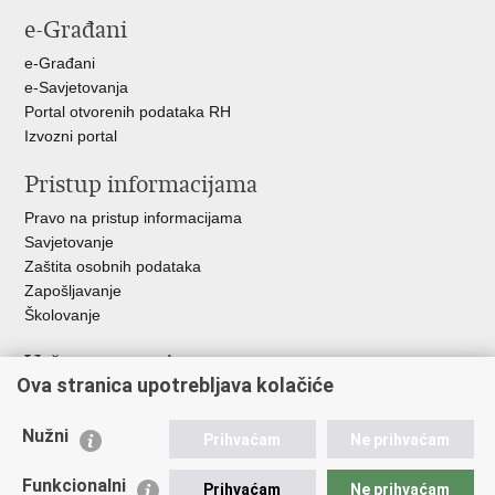
stranicu
na
na
na
e-Građani
Facebooku
Twitteru
Google
+
e-Građani
e-Savjetovanja
Portal otvorenih podataka RH
Izvozni portal
Pristup informacijama
Pravo na pristup informacijama
Savjetovanje
Zaštita osobnih podataka
Zapošljavanje
Školovanje
Važne poveznice
Ova stranica upotrebljava kolačiće
Ministarstvo unutarnjih poslova
Sindikati
Nužni
Prihvaćam
Ne prihvaćam
Udruge
Dom zdravlja MUP-a
Funkcionalni
Prihvaćam
Ne prihvaćam
Policijska akademija