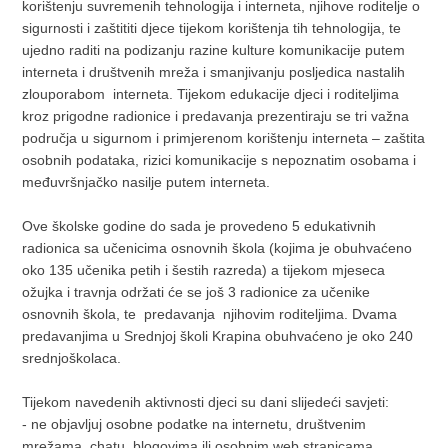
korištenju suvremenih tehnologija i interneta, njihove roditelje o
sigurnosti i zaštititi djece tijekom korištenja tih tehnologija, te
ujedno raditi na podizanju razine kulture komunikacije putem
interneta i društvenih mreža i smanjivanju posljedica nastalih
zlouporabom interneta. Tijekom edukacije djeci i roditeljima
kroz prigodne radionice i predavanja prezentiraju se tri važna
područja u sigurnom i primjerenom korištenju interneta – zaštita
osobnih podataka, rizici komunikacije s nepoznatim osobama i
međuvršnjačko nasilje putem interneta.
Ove školske godine do sada je provedeno 5 edukativnih
radionica sa učenicima osnovnih škola (kojima je obuhvaćeno
oko 135 učenika petih i šestih razreda) a tijekom mjeseca
ožujka i travnja održati će se još 3 radionice za učenike
osnovnih škola, te predavanja njihovim roditeljima. Dvama
predavanjima u Srednjoj školi Krapina obuhvaćeno je oko 240
srednjoškolaca.
Tijekom navedenih aktivnosti djeci su dani slijedeći savjeti:
- ne objavljuj osobne podatke na internetu, društvenim
mrežama, chatu, blogovima ili osobnim web stranicama