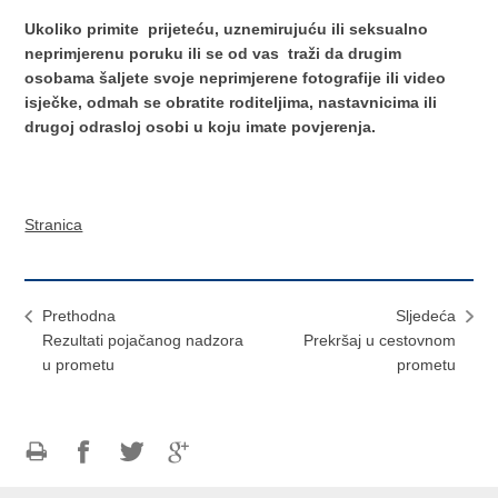
Ukoliko primite prijeteću, uznemirujuću ili seksualno
neprimjerenu poruku ili se od vas traži da drugim
osobama šaljete svoje neprimjerene fotografije ili video
isječke, odmah se obratite roditeljima, nastavnicima ili
drugoj odrasloj osobi u koju imate povjerenja.
Stranica
Prethodna
Sljedeća
Rezultati pojačanog nadzora
Prekršaj u cestovnom
u prometu
prometu
Ispiši
Podijeli
Podijeli
Podijeli