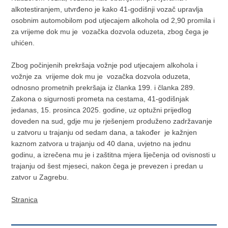
alkotestiranjem, utvrđeno je kako 41-godišnji vozač upravlja
osobnim automobilom pod utjecajem alkohola od 2,90 promila i
za vrijeme dok mu je vozačka dozvola oduzeta, zbog čega je
uhićen.
Zbog počinjenih prekršaja vožnje pod utjecajem alkohola i
vožnje za vrijeme dok mu je vozačka dozvola oduzeta,
odnosno prometnih prekršaja iz članka 199. i članka 289.
Zakona o sigurnosti prometa na cestama, 41-godišnjak
jedanas, 15. prosinca 2025. godine, uz optužni prijedlog
doveden na sud, gdje mu je rješenjem produženo zadržavanje
u zatvoru u trajanju od sedam dana, a također je kažnjen
kaznom zatvora u trajanju od 40 dana, uvjetno na jednu
godinu, a izrečena mu je i zaštitna mjera liječenja od ovisnosti u
trajanju od šest mjeseci, nakon čega je prevezen i predan u
zatvor u Zagrebu.
Stranica