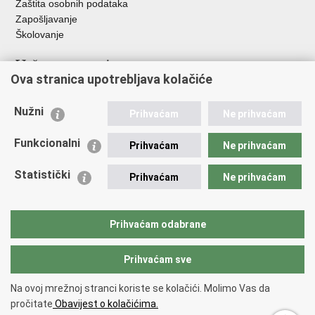
Zaštita osobnih podataka
Zapošljavanje
Školovanje
Važne poveznice
Ova stranica upotrebljava kolačiće
Ministarstvo unutarnjih poslova
Sindikati
Nužni
Prihvaćam
Ne prihvaćam
Udruge
Dom zdravlja MUP-a
Funkcionalni
Prihvaćam
Ne prihvaćam
Policijska akademija
Muzej policije
Statistički
Prihvaćam
Ne prihvaćam
Zaklada policijske solidarnosti
Centar za forenzična ispitivanja, istraživanja i vještačenja "Ivan
Vučetić"
Prihvaćam odabrane
Policijske uprave
Prihvaćam sve
Povratak na vrh
Na ovoj mrežnoj stranci koriste se kolačići. Molimo Vas da
Copyright © 2026 Policijska uprava krapinsko-zagorska.
Uvjeti
pročitate
Obavijest o kolačićima.
korištenja
.
Izjava o pristupačnosti
.