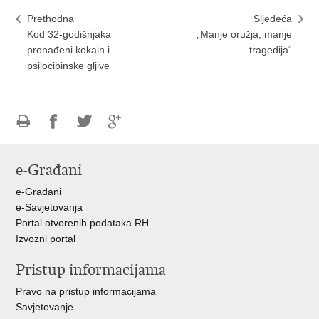
Prethodna
Sljedeća
Kod 32-godišnjaka
„Manje oružja, manje
pronađeni kokain i
tragedija“
psilocibinske gljive
Ispiši
Podijeli
Podijeli
Podijeli
stranicu
na
na
na
e-Građani
Facebooku
Twitteru
Google
+
e-Građani
e-Savjetovanja
Portal otvorenih podataka RH
Izvozni portal
Pristup informacijama
Pravo na pristup informacijama
Savjetovanje