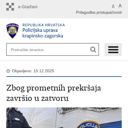
Preskoči
A
A
na
Prilagodba pristupačnosti
glavni
sadržaj
Objavljeno: 15.12.2025.
Zbog prometnih prekršaja
završio u zatvoru